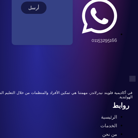
أرسل
01153295166
مية فلويند نيدرلاندز، مهمتنا هي تمكين الأفراد والمنظمات من خلال التعليم الشامل للغة
بط
الرئيسية
الخدمات
من نحن